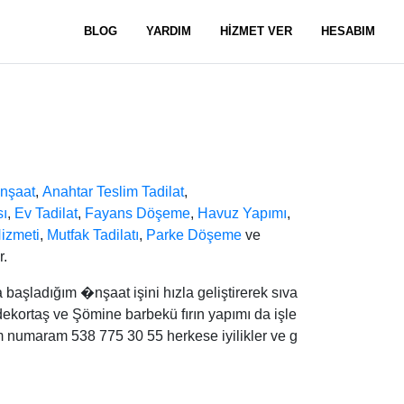
BLOG
YARDIM
HİZMET VER
HESABIM
İnşaat
,
Anahtar Teslim Tadilat
,
sı
,
Ev Tadilat
,
Fayans Döşeme
,
Havuz Yapımı
,
izmeti
,
Mutfak Tadilatı
,
Parke Döşeme
ve
r.
aşladığım �nşaat işini hızla geliştirerek sıva
 dekortaş ve Şömine barbekü fırın yapımı da işle
rum numaram 538 775 30 55 herkese iyilikler ve g