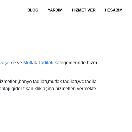
BLOG
YARDIM
HİZMET VER
HESABIM
Döşeme
ve
Mutfak Tadilatı
kategorilerinde hizm
metleri,banyo tadilatı,mutfak tadilatı,wc tadila
ntajı,gider tıkanıklık açma hizmetleri vermekte