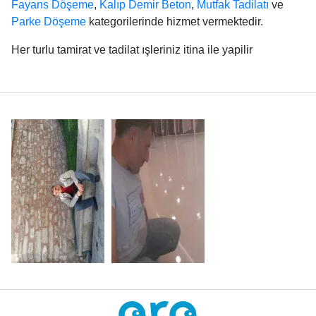
Fayans Döşeme
,
Kalıp Demir Beton
,
Mutfak Tadilatı
ve
Parke Döşeme
kategorilerinde hizmet vermektedir.
Her turlu tamirat ve tadilat ışleriniz itina ile yapilir