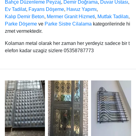
Bahçe Düzenleme Peyzaj
,
Demir Doğrama
,
Duvar Ustası
,
Ev Tadilat
,
Fayans Döşeme
,
Havuz Yapımı
,
Kalıp Demir Beton
,
Mermer Granit Hizmeti
,
Mutfak Tadilatı
,
Parke Döşeme
ve
Parke Sistre Cilalama
kategorilerinde hi
zmet vermektedir.
Kolaman metal olarak her zaman her yerdeyiz sadece bir t
elefon kadar uzagiz sizlere 05358787773