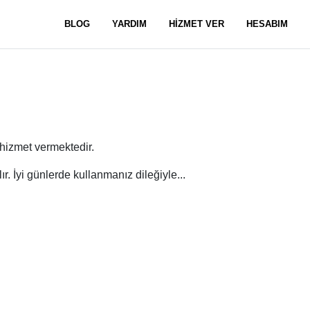
BLOG
YARDIM
HİZMET VER
HESABIM
hizmet vermektedir.
ır. İyi günlerde kullanmanız dileğiyle...