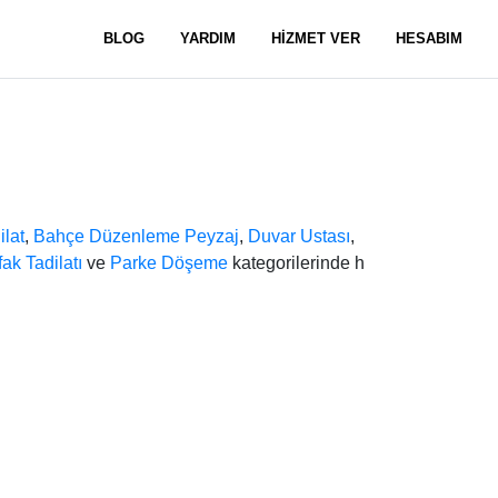
BLOG
YARDIM
HİZMET VER
HESABIM
ilat
,
Bahçe Düzenleme Peyzaj
,
Duvar Ustası
,
ak Tadilatı
ve
Parke Döşeme
kategorilerinde h