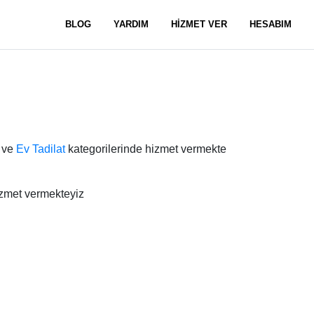
BLOG
YARDIM
HİZMET VER
HESABIM
ve
Ev Tadilat
kategorilerinde hizmet vermekte
izmet vermekteyiz