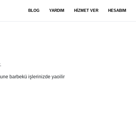
BLOG
YARDIM
HİZMET VER
HESABIM
.
mune barbekü işlerinizde yaoilir