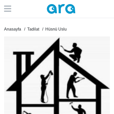
Anasayfa
Tadilat
Hüsnü Uslu