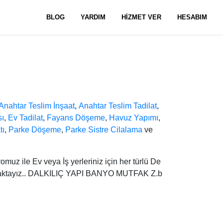
BLOG
YARDIM
HİZMET VER
HESABIM
Anahtar Teslim İnşaat
,
Anahtar Teslim Tadilat
,
sı
,
Ev Tadilat
,
Fayans Döşeme
,
Havuz Yapımı
,
tı
,
Parke Döşeme
,
Parke Sistre Cilalama
ve
muz ile Ev veya İş yerleriniz için her türlü De
ymaktayız.. DALKILIÇ YAPI BANYO MUTFAK Z.b