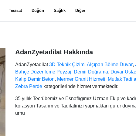
Tesisat
Düğün
Sağlık
Diğer
AdanZyetadilat Hakkında
AdanZyetadilat
3D Teknik Çizim
,
Alçıpan Bölme Duvar
,
Bahçe Düzenleme Peyzaj
,
Demir Doğrama
,
Duvar Usta
Kalıp Demir Beton
,
Mermer Granit Hizmeti
,
Mutfak Tadila
Zebra Perde
kategorilerinde hizmet vermektedir.
35 yıllık Tecrübemiz ve Esnaflıgımız Uzman Ekip ve kadro
korasyon Tasarım ve Tadilatinizi yapmaktan gurur du
urnu