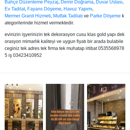
Bahçe Düzenleme Peyzaj
,
Demir Doğrama
,
Duvar Ustası
,
Ev Tadilat
,
Fayans Döşeme
,
Havuz Yapımı
,
Mermer Granit Hizmeti
,
Mutfak Tadilatı
ve
Parke Döşeme
k
ategorilerinde hizmet vermektedir.
evinizin işyerinizin tek dekorasyon cusu klas gold yapı dek
orasyon mimarlık kaliteyi ve uygun fiyatı bir arada bulabile
ceginiz tek adres tek firma tek muhatap irtibat 0535568978
5 iş 03423410952