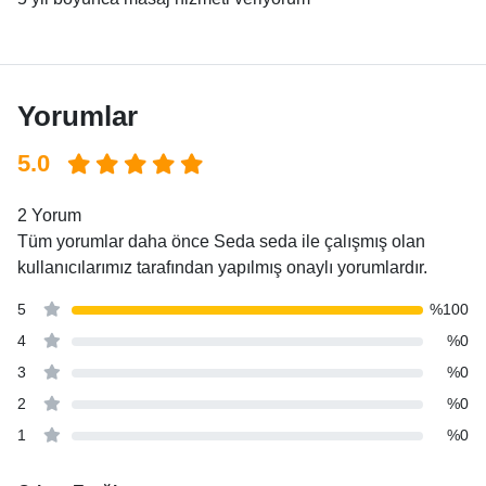
Yorumlar
5.0
2 Yorum
Tüm yorumlar daha önce Seda seda ile çalışmış olan
kullanıcılarımız tarafından yapılmış onaylı yorumlardır.
5
%100
4
%0
3
%0
2
%0
1
%0