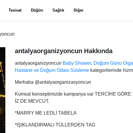
Tesisat
Düğün
Sağlık
Diğer
zyoncun
antalyaorganizyoncun Hakkında
antalyaorganizyoncun
Baby Shower
,
Doğum Günü Orga
Hastane ve Doğum Odası Süsleme
kategorilerinde hizm
Merhaba @antalyaorganizasyoncun
Kumsal konseptimizde kampanya var TERCİHE GÖ
İZ DE MEVCUT.
*MARRY ME LEDLİ TABELA
*IŞIKLANDIRMALI TÜLLERDEN TAG