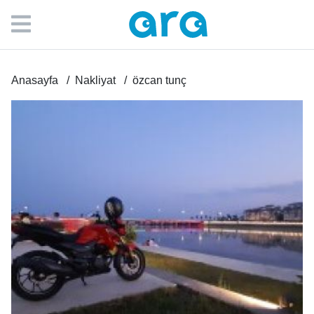
Anasayfa
Nakliyat
özcan tunç