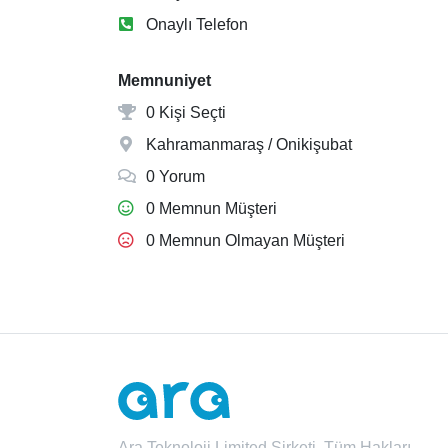
Onaylı Telefon
Memnuniyet
0 Kişi Seçti
Kahramanmaraş / Onikişubat
0 Yorum
0 Memnun Müşteri
0 Memnun Olmayan Müşteri
Ara Teknoloji Limited Şirketi. Tüm Hakları