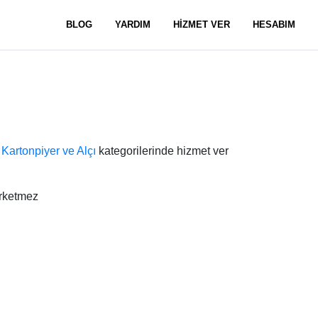
BLOG
YARDIM
HİZMET VER
HESABIM
e
Kartonpiyer ve Alçı
kategorilerinde hizmet ver
arketmez