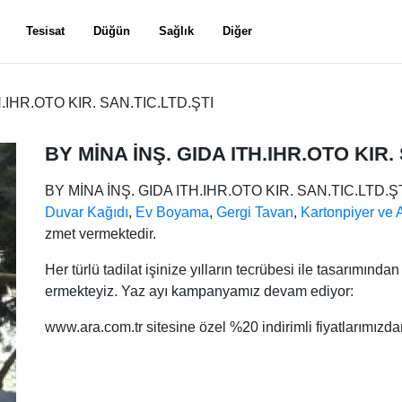
Tesisat
Düğün
Sağlık
Diğer
H.IHR.OTO KIR. SAN.TIC.LTD.ŞTI
BY MİNA İNŞ. GIDA ITH.IHR.OTO KIR.
BY MİNA İNŞ. GIDA ITH.IHR.OTO KIR. SAN.TIC.LTD.Ş
Duvar Kağıdı
,
Ev Boyama
,
Gergi Tavan
,
Kartonpiyer ve A
zmet vermektedir.
Her türlü tadilat işinize yılların tecrübesi ile tasarımından
ermekteyiz. Yaz ayı kampanyamız devam ediyor:
www.ara.com.tr sitesine özel %20 indirimli fiyatlarımızdan