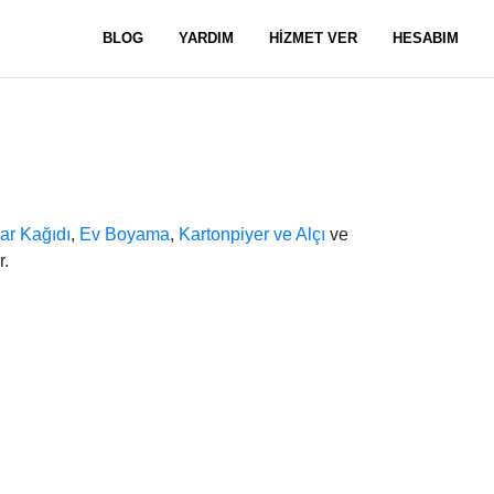
BLOG
YARDIM
HİZMET VER
HESABIM
ar Kağıdı
,
Ev Boyama
,
Kartonpiyer ve Alçı
ve
r.