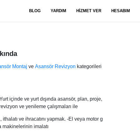
BLOG
YARDIM
HİZMET VER
HESABIM
kında
nsör Montaj
ve
Asansör Revizyon
kategorileri
rt içinde ve yurt dışında asansör, plan, proje,
 revizyon ve yenileme çalışmaları ile
 ithalatı ve ihracatını yapmak. -El veya motor g
 makinelerinin imalatı