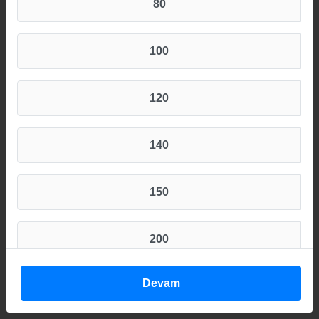
80
100
120
140
150
200
Devam
300