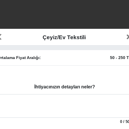
Çeyiz/Ev Tekstili
rtalama Fiyat Aralığı:
50
-
250
T
İhtiyacınızın detayları neler?
0
/
5