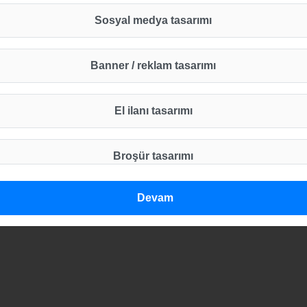
Sosyal medya tasarımı
Banner / reklam tasarımı
El ilanı tasarımı
Broşür tasarımı
Devam
Katalog tasarımı
Afiş tasarımı
Diğer