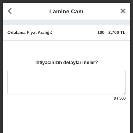
Lamine Cam
Ortalama Fiyat Aralığı:
100
-
2,700
TL
İhtiyacınızın detayları neler?
0
/
500